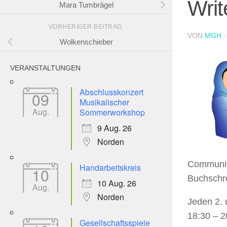
Writ
Mara Tumbrägel
VORHERIGER BEITRAG
VON
MGH
Wolkenschieber
VERANSTALTUNGEN
Abschlusskonzert
09
Musikalischer
Aug.
Sommerworkshop
9 Aug. 26
Norden
Community
Handarbeitskreis
10
Buchschre
10 Aug. 26
Aug.
Norden
Jeden 2. 
18:30 – 2
Gesellschaftsspiele