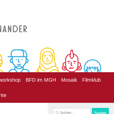
workshop
BFD im MGH
Mosaik
Filmklub
hte