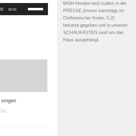
MGH-Norden wird zudem in der
Pfeiltasten
00:00
PRESSE (immer samstags im
Hoch/Runter
Ostfriesischer Kurier, S.2)
benutzen,
bekannt gegeben und in unseren
um
SCHAUKÄSTEN rund um das
Haus ausgehängt.
die
Lautstärke
zu
regeln.
 singen
026