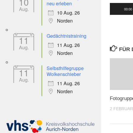
10
neu erleben
Audio-
Aug.
00:00
10 Aug. 26
Player
Norden
Gedächtnistraining
11
11 Aug. 26
Aug.
FÜR 
Norden
Selbsthilfegruppe
11
Wolkenschieber
Aug.
11 Aug. 26
Norden
Fotogrupp
2 FEBRUAR