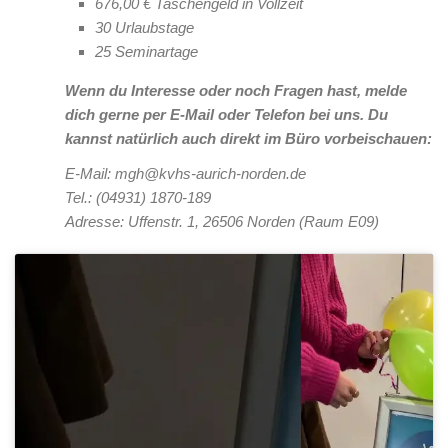
676,00 € Taschengeld in Vollzeit
30 Urlaubstage
25 Seminartage
Wenn du Interesse oder noch Fragen hast, melde
dich gerne per E-Mail oder Telefon bei uns. Du
kannst natürlich auch direkt im Büro vorbeischauen:
E-Mail: mgh@kvhs-aurich-norden.de
Tel.: (04931) 1870-189
Adresse: Uffenstr. 1, 26506 Norden (Raum E09)