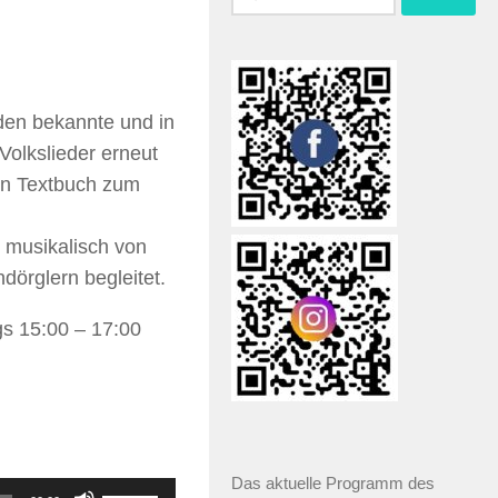
en bekannte und in
Volkslieder erneut
in Textbuch zum
 musikalisch von
örglern begleitet.
s 15:00 – 17:00
Das aktuelle Programm des
Pfeiltasten