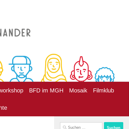
workshop
BFD im MGH
Mosaik
Filmklub
hte