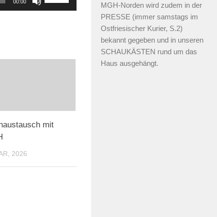
00:00
MGH-Norden wird zudem in der
Hoch/Runter
PRESSE (immer samstags im
benutzen,
Ostfriesischer Kurier, S.2)
um
bekannt gegeben und in unseren
die
SCHAUKÄSTEN rund um das
Haus ausgehängt.
Lautstärke
zu
regeln.
austausch mit
H
AR, 2026