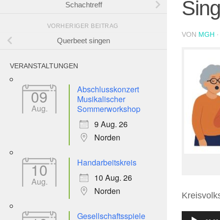
Sing
Schachtreff
VORHERIGER BEITRAG
VON
MGH
Querbeet singen
VERANSTALTUNGEN
Abschlusskonzert
09
Musikalischer
Aug.
Sommerworkshop
9 Aug. 26
Norden
Handarbeitskreis
10
10 Aug. 26
Aug.
Norden
Kreisvolk
Gesellschaftsspiele
Audio-