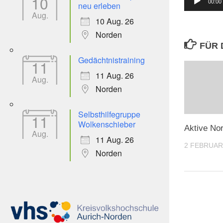
10
00:00
neu erleben
Player
Aug.
10 Aug. 26
Norden
FÜR 
Gedächtnistraining
11
11 Aug. 26
Aug.
Norden
Selbsthilfegruppe
11
Wolkenschieber
Aktive Nor
Aug.
11 Aug. 26
2 FEBRUAR
Norden