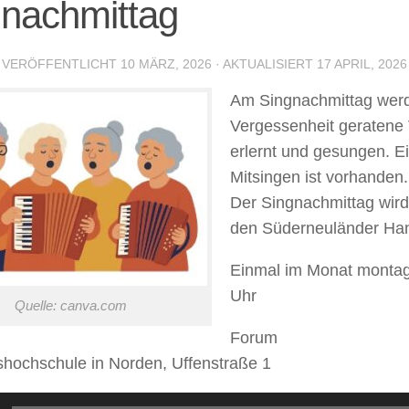
nachmittag
· VERÖFFENTLICHT
10 MÄRZ, 2026
· AKTUALISIERT
17 APRIL, 2026
Am Singnachmittag werd
Vergessenheit geratene 
erlernt und gesungen. E
Mitsingen ist vorhanden.
Der Singnachmittag wird
den Süderneuländer Hand
Einmal im Monat montag
Uhr
Quelle: canva.com
Forum
shochschule in Norden, Uffenstraße 1