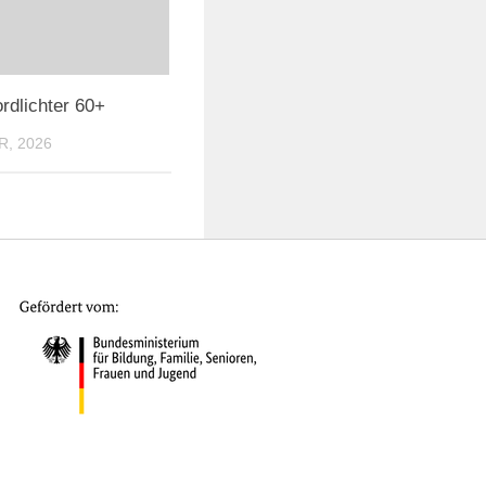
zu
regeln.
rdlichter 60+
R, 2026