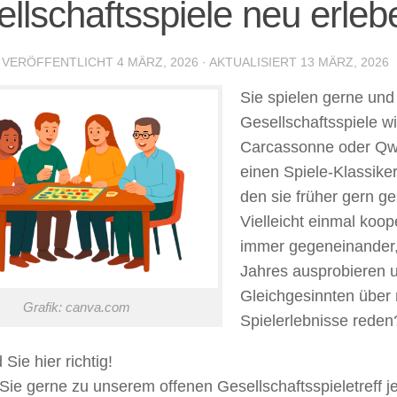
llschaftsspiele neu erleb
· VERÖFFENTLICHT
4 MÄRZ, 2026
· AKTUALISIERT
13 MÄRZ, 2026
Sie spielen gerne und
Gesellschaftsspiele w
Carcassonne oder Qw
einen Spiele-Klassike
den sie früher gern g
Vielleicht einmal koope
immer gegeneinander,
Jahres ausprobieren 
Gleichgesinnten über
Grafik: canva.com
Spielerlebnisse reden
Sie hier richtig!
e gerne zu unserem offenen Gesellschaftsspieletreff j