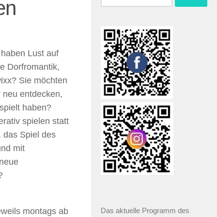
en
 haben Lust auf
ie Dorfromantik,
ixx? Sie möchten
r neu entdecken,
espielt haben?
rativ spielen statt
 das Spiel des
und mit
 neue
?
eweils montags ab
Das aktuelle Programm des