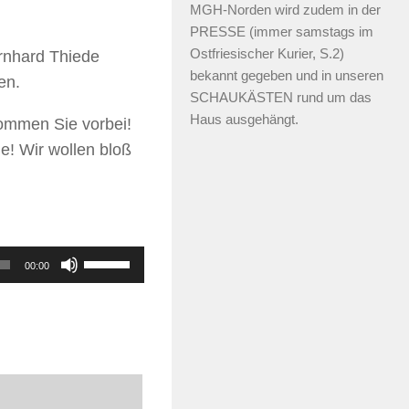
MGH-Norden wird zudem in der
PRESSE (immer samstags im
Ostfriesischer Kurier, S.2)
rnhard Thiede
bekannt gegeben und in unseren
en.
SCHAUKÄSTEN rund um das
Haus ausgehängt.
ommen Sie vorbei!
e! Wir wollen bloß
Pfeiltasten
00:00
Hoch/Runter
benutzen,
um
die
Lautstärke