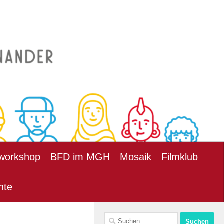
workshop
BFD im MGH
Mosaik
Filmklub
hte