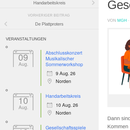
Gese
Handarbeitskreis
VORHERIGER BEITRAG
VON
MGH
De Plattproters
VERANSTALTUNGEN
Abschlusskonzert
09
Musikalischer
Aug.
Sommerworkshop
9 Aug. 26
Norden
Handarbeitskreis
10
10 Aug. 26
Aug.
Norden
Dann sind 
Kommen Si
Gesellschaftsspiele