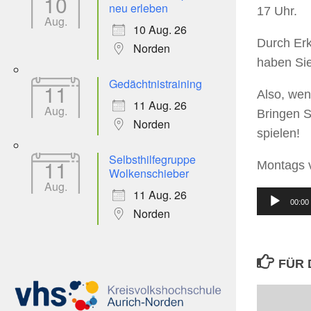
10
neu erleben
17 Uhr.
Aug.
10 Aug. 26
Durch Erk
Norden
haben Sie
Gedächtnistraining
11
Also, wen
11 Aug. 26
Aug.
Bringen S
Norden
spielen!
Selbsthilfegruppe
11
Montags v
Wolkenschieber
Aug.
11 Aug. 26
Audio-
00:00
Norden
Player
FÜR 